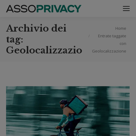
Archivio dei
Tu sei qui:
Home
Entrate taggate
tag:
con
Geolocalizzazione
Geolocalizzazione