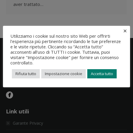
aver trattato…
×
Utilizziamo i cookie sul nostro sito Web per offrirti
l'esperienza più pertinente ricordando le tue preferenze
e le visite ripetute. Cliccando su “Accetta tutto”
acconsenti all'uso di TUTTI i cookie. Tuttavia, puoi
visitare "Impostazione cookie" per fornire un consenso
controllato.
Assoprivacy garantisce e valorizza le competenze specifiche di
Rifiuta tutto
Impostazione cookie
Accetta tutto
coloro che svolgono la professione di esperto della privacy e
data protection.
Link utili
Garante Privacy