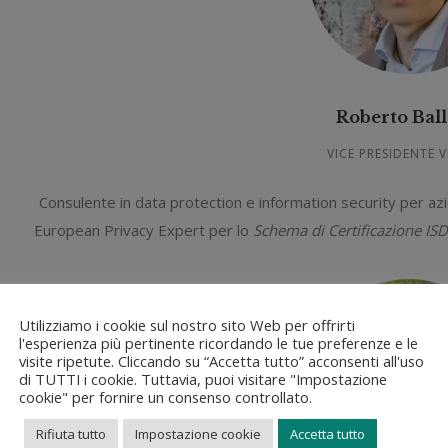
Roberto Ball
VICE PRESIDENTE 
Consulente in data protection e information security per azi
European Privacy Expert per lo
Schema di Certificazione 
Utilizziamo i cookie sul nostro sito Web per offrirti
l'esperienza più pertinente ricordando le tue preferenze e le
visite ripetute. Cliccando su “Accetta tutto” acconsenti all'uso
di TUTTI i cookie. Tuttavia, puoi visitare "Impostazione
cookie" per fornire un consenso controllato.
Rifiuta tutto
Impostazione cookie
Accetta tutto