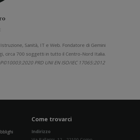
ro
E
, Istruzione, Sanità, IT e Web. Fondatore di Gemini
, circa 700 soggetti in tutto il Centro-Nord Italia.
ISDP©10003:2020 PRD UNI EN ISO/IEC 17065:2012
Come trovarci
Indirizzo
obblighi
Via Ballarini, 12 - 22100 Como