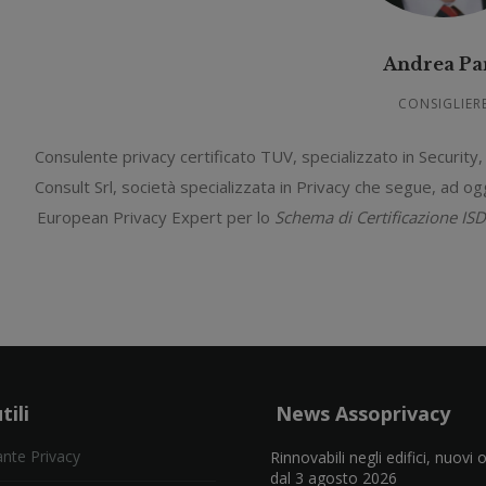
Andrea Pa
CONSIGLIER
Consulente privacy certificato TUV, specializzato in Security
Consult Srl, società specializzata in Privacy che segue, ad oggi
European Privacy Expert per lo
Schema di Certificazione 
tili
News Assoprivacy
nte Privacy
Rinnovabili negli edifici, nuovi 
dal 3 agosto 2026