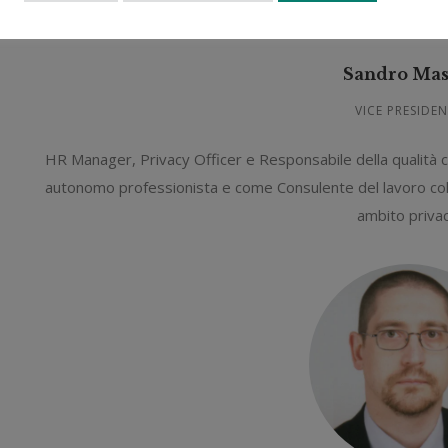
Sandro Mas
VICE PRESIDE
HR Manager, Privacy Officer e Responsabile della qualità 
autonomo professionista e come Consulente del lavoro collabo
ambito privac