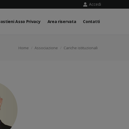
Accedi
Sostieni Asso Privacy
Area riservata
Contatti
Tu sei qui:
Home
Associazione
Cariche istituzionali