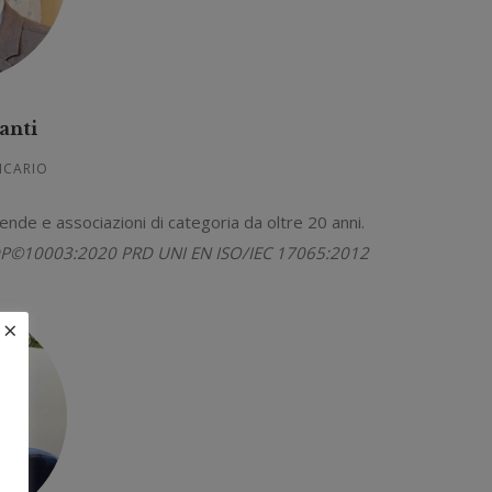
anti
VICARIO
ende e associazioni di categoria da oltre 20 anni.
ISDP©10003:2020 PRD UNI EN ISO/IEC 17065:2012
×