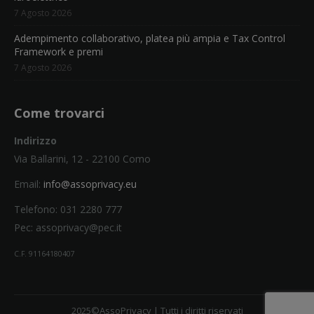
7 Agosto 2026
Adempimento collaborativo, platea più ampia e Tax Control
Framework e premi
7 Agosto 2026
Come trovarci
Indirizzo
Via Ballarini, 12 - 22100 Como
Email:
info@assoprivacy.eu
Telefono: 031 2280 777
Pec: assoprivacy@pec.it
C.F. 91164180407
2025©AssoPrivacy | Tutti i diritti riservati