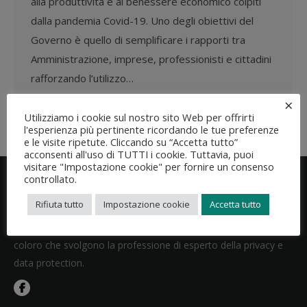
alla produttività e al benessere economico colpiti
dalla pandemia Covid-19. Uno degli obiettivi del
Governo è quello di semplificare i rapporti tra
Amministrazione, imprese, professionisti e cittadini
rafforzando l’utilizzo…
×
Utilizziamo i cookie sul nostro sito Web per offrirti
l'esperienza più pertinente ricordando le tue preferenze
e le visite ripetute. Cliccando su “Accetta tutto”
acconsenti all'uso di TUTTI i cookie. Tuttavia, puoi
visitare "Impostazione cookie" per fornire un consenso
controllato.
Rifiuta tutto
Impostazione cookie
Accetta tutto
Assoprivacy garantisce e valorizza le competenze specifiche di
coloro che svolgono la professione di esperto della privacy e
data protection.