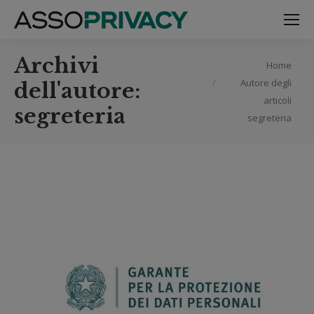
Archivi
Tu sei qui:
Home
Autore degli
dell'autore:
articoli
segreteria
segreteria