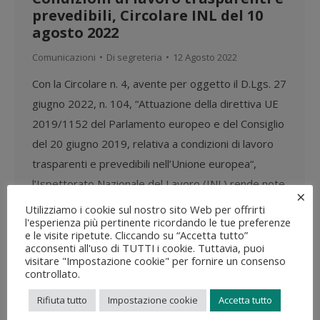
prevedibili, Circolare INL del 10
agosto 2022
Comunicazioni
Di
segreteria
12 Agosto 2022
​Con la Circolare n. 4, avente per oggetto il D.Lgs. 27
giugno 2022, n. 104, “Attuazione della direttiva UE
2019/1152 del Parlamento europeo e del Consiglio
del 20 giugno 2019, relativa a condizioni di lavoro
trasparenti e prevedibili nell’Unione europea“,
l’Ispettorato Nazionale del Lavoro (INL) rende note
×
le prime indicazioni con riferimento anche al
Utilizziamo i cookie sul nostro sito Web per offrirti
l'esperienza più pertinente ricordando le tue preferenze
trattamento sanzionatorio…
e le visite ripetute. Cliccando su “Accetta tutto”
acconsenti all'uso di TUTTI i cookie. Tuttavia, puoi
visitare "Impostazione cookie" per fornire un consenso
controllato.
Rifiuta tutto
Impostazione cookie
Accetta tutto