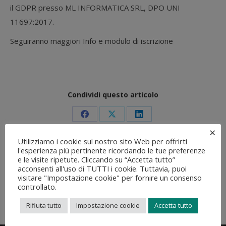
il GDPR presso ML INFORMATICA SRL, DPO UNI
11697:2017.
Seguiranno maggiori Info e modulo di iscrizione
Condividi questo articolo
Condividi
Condividi
Condividi
×
su
su
su
Utilizziamo i cookie sul nostro sito Web per offrirti
l'esperienza più pertinente ricordando le tue preferenze
Facebook
X
LinkedIn
e le visite ripetute. Cliccando su “Accetta tutto”
Torna alle Novità
acconsenti all'uso di TUTTI i cookie. Tuttavia, puoi
visitare "Impostazione cookie" per fornire un consenso
controllato.
Rifiuta tutto
Impostazione cookie
Accetta tutto