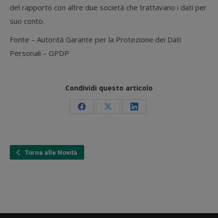
del rapporto con altre due società che trattavano i dati per
suo conto.
Fonte – Autorità Garante per la Protezione dei Dati
Personali – GPDP
Condividi questo articolo
Condividi
Condividi
Condividi
su
su
su
Facebook
X
LinkedIn
Torna alle Novità