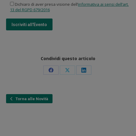
Dichiaro di aver presa visione dell’
informativa ai sensi dell’art.
13 del RGPD 679/2016
Condividi questo articolo
Condividi
Condividi
Condividi
su
su
su
Facebook
X
LinkedIn
Torna alle Novità