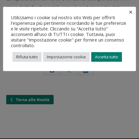
gioco diritti fondamentali, come la protezione dei dati
×
personali: una violazione in questo ambito può provocare
Utilizziamo i cookie sul nostro sito Web per offrirti
l'esperienza più pertinente ricordando le tue preferenze
danni gravi e spesso irreversibili.
e le visite ripetute. Cliccando su “Accetta tutto”
acconsenti all'uso di TUTTI i cookie. Tuttavia, puoi
FONTE:
GPDP
visitare "Impostazione cookie" per fornire un consenso
controllato.
Rifiuta tutto
Impostazione cookie
Accetta tutto
Condividi questo articolo
Condividi
Condividi
Condividi
su
su
su
Facebook
X
LinkedIn
Torna alle Novità