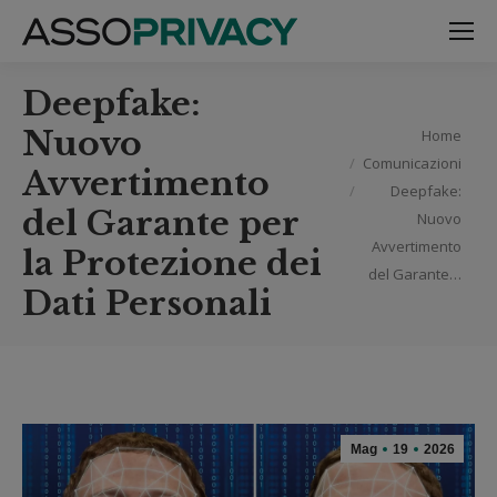
Deepfake:
Tu sei qui:
Nuovo
Home
Comunicazioni
Avvertimento
Deepfake:
del Garante per
Nuovo
Avvertimento
la Protezione dei
del Garante…
Dati Personali
Mag
19
2026